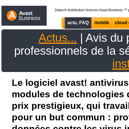
Datav.fr distribution licences Avast Business ™
actu, FAQ
mobile
cloud 
Actus...
| Avis du 
professionnels de la séc
ins
Le logiciel
avast! antivirus
modules de technologies 
prix prestigieux, qui trava
pour un but commun : prot
données contre les virus i