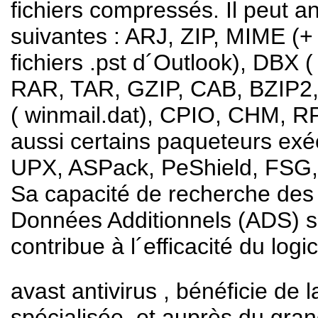
fichiers compressés. Il peut a
suivantes : ARJ, ZIP, MIME (+ 
fichiers .pst d´Outlook), DBX 
RAR, TAR, GZIP, CAB, BZIP2
( winmail.dat), CPIO, CHM, RP
aussi certains paqueteurs exéc
UPX, ASPack, PeShield, FSG,
Sa capacité de recherche des 
Données Additionnels (ADS) 
contribue à l´efficacité du logic
avast antivirus , bénéficie de
spécialisée, et auprès du grand